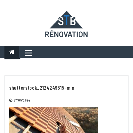
Skip
to
content
shutterstock_2124249515-min
27/05/2024